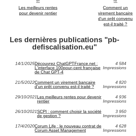
Les meilleurs rentes
Comment un
pour devenir rentier
virement bancaire
d'un prêt convenu
est-il traité ?
Les dernières publications "pb-
defiscalisation.eu"
14/1/2025
Découvrez ChatGPTFrance.net :
4 584
L'interface 100pour-cent française
Impressions
de Chat GPT-4
21/5/2022
Comment un virement bancaire
4 820
d'un prêt convenu est-il traité ?
Impressions
29/10/2021
Les meilleurs rentes pour devenir
4 936
rentier
Impressions
26/10/2021
SCPI : comment choisir la société
3 950
de gestion ?
Impressions
17/4/2020
Corum Life : le nouveau contrat de
4 628
Corum Asset Management
Impressions