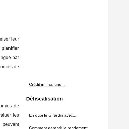
riser leur
e
planifier
ingue par
onomies de
Crédit in fine: une...
Défiscalisation
nomies de
valuer les
En quoi le Girardin avec...
s peuvent
Comment garantir le rendement...