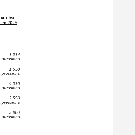
dans les
 en 2025
1 014
mpressions
1 538
mpressions
4 316
mpressions
2 550
mpressions
3 880
mpressions