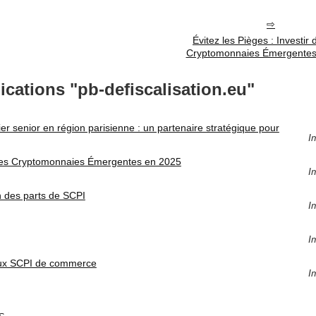
Évitez les Pièges : Investir 
Cryptomonnaies Émergentes
ications "pb-defiscalisation.eu"
ier senior en région parisienne : un partenaire stratégique pour
I
ns les Cryptomonnaies Émergentes en 2025
I
n des parts de SCPI
I
I
 aux SCPI de commerce
I