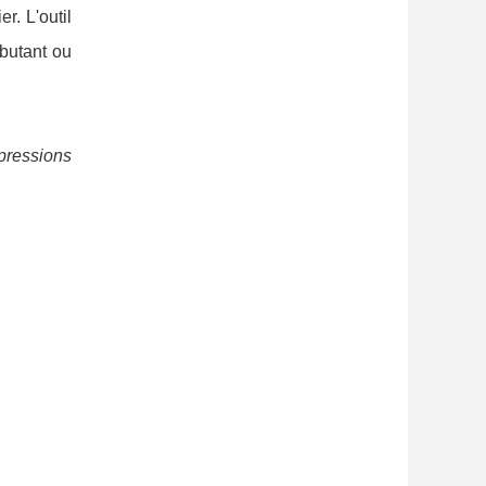
r. L'outil
ébutant ou
pressions